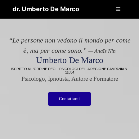
dr. Umberto De Marco
“Le persone non vedono il mondo per come
è, ma per come sono.”
— Anaïs Nin
Umberto De Marco
ISCRITTO ALL’ORDINE DEGLI PSICOLOGI DELLA REGIONE CAMPANIA N.
dr. Umberto De Marco, Iscritto all'Ordine degli
11854
Psicologi della Regione Campania n. 11854 - Via
Psicologo, Ipnotista, Autore e Formatore
Caiazzo 44, Pomigliano d'Arco 80038 (NA) - P.IVA
04400710614
Contattami
Cookie Policy
Privacy Policy
-
© 2026 dr. Umberto De Marco
• Creato con
GeneratePress