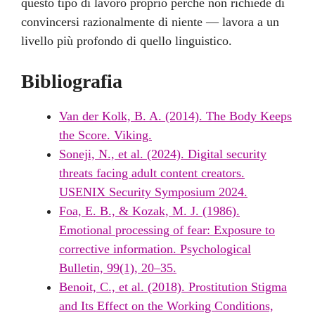
questo tipo di lavoro proprio perché non richiede di
convincersi razionalmente di niente — lavora a un
livello più profondo di quello linguistico.
Bibliografia
Van der Kolk, B. A. (2014). The Body Keeps
the Score. Viking.
Soneji, N., et al. (2024). Digital security
threats facing adult content creators.
USENIX Security Symposium 2024.
Foa, E. B., & Kozak, M. J. (1986).
Emotional processing of fear: Exposure to
corrective information. Psychological
Bulletin, 99(1), 20–35.
Benoit, C., et al. (2018). Prostitution Stigma
and Its Effect on the Working Conditions,