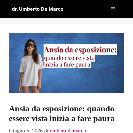
Vai
Menu
dr. Umberto De Marco
al
contenuto
Ansia da esposizione: quando
essere vistə inizia a fare paura
Giugno 6, 2026
di
umbertodemarco