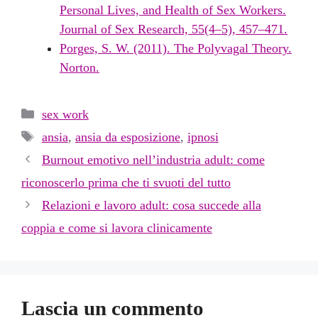
Personal Lives, and Health of Sex Workers.
Journal of Sex Research, 55(4–5), 457–471.
Porges, S. W. (2011). The Polyvagal Theory.
Norton.
Categorie
sex work
Tag
ansia
,
ansia da esposizione
,
ipnosi
Burnout emotivo nell’industria adult: come
riconoscerlo prima che ti svuoti del tutto
Relazioni e lavoro adult: cosa succede alla
coppia e come si lavora clinicamente
Lascia un commento