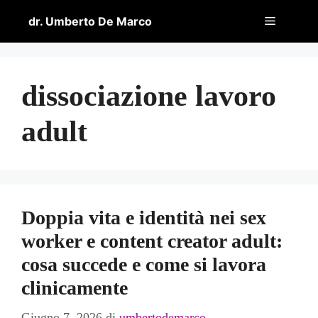
Vai
Menu
dr. Umberto De Marco
al
contenuto
dissociazione lavoro
adult
Doppia vita e identità nei sex
worker e content creator adult:
cosa succede e come si lavora
clinicamente
Giugno 7, 2026
di
umbertodemarco