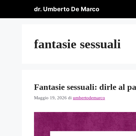
Vai
dr. Umberto De Marco
al
contenuto
fantasie sessuali
Fantasie sessuali: dirle al p
Maggio 19, 2026
di
umbertodemarco