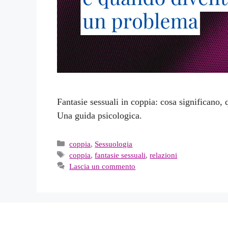
Fantasie sessuali in coppia: cosa significano
Una guida psicologica.
Categorie
coppia
,
Sessuologia
Tag
coppia
,
fantasie sessuali
,
relazioni
Lascia un commento