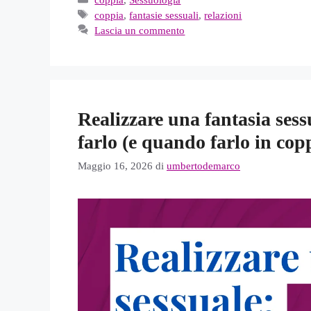
Tag
coppia
,
fantasie sessuali
,
relazioni
Lascia un commento
Realizzare una fantasia sess
farlo (e quando farlo in cop
Maggio 16, 2026
di
umbertodemarco