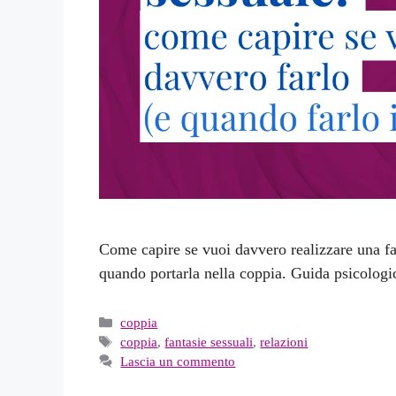
Come capire se vuoi davvero realizzare una fa
quando portarla nella coppia. Guida psicologi
Categorie
coppia
Tag
coppia
,
fantasie sessuali
,
relazioni
Lascia un commento