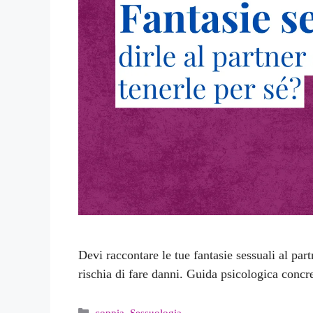
Devi raccontare le tue fantasie sessuali al pa
rischia di fare danni. Guida psicologica concre
Categorie
coppia
,
Sessuologia